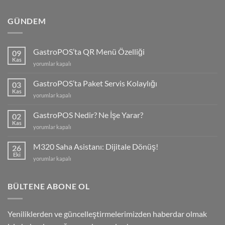
GÜNDEM
GastroPOS’ta QR Menü Özelliği
09
Kas
GastroPOS’ta
yorumlar kapalı
QR
Menü
GastroPOS’ta Paket Servis Kolaylığı
03
Özelliği
Kas
GastroPOS’ta
yorumlar kapalı
için
Paket
Servis
GastroPOS Nedir? Ne İşe Yarar?
02
Kolaylığı
Kas
GastroPOS
yorumlar kapalı
için
Nedir?
Ne
M320 Saha Asistanı: Dijitale Dönüş!
26
İşe
Eki
M320
yorumlar kapalı
Yarar?
Saha
için
Asistanı:
Dijitale
BÜLTENE ABONE OL
Dönüş!
için
Yeniliklerden ve güncelleştirmelerimizden haberdar olmak