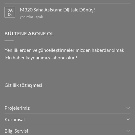
Nedir?
Ne
M320 Saha Asistanı: Dijitale Dönüş!
26
İşe
Eki
M320
yorumlar kapalı
Yarar?
Saha
için
Asistanı:
Dijitale
BÜLTENE ABONE OL
Dönüş!
için
Yeniliklerden ve güncelleştirmelerimizden haberdar olmak
için haber kaynağımıza abone olun!
Gizlilik sözleşmesi
Projelerimiz
Kurumsal
Bilgi Servisi