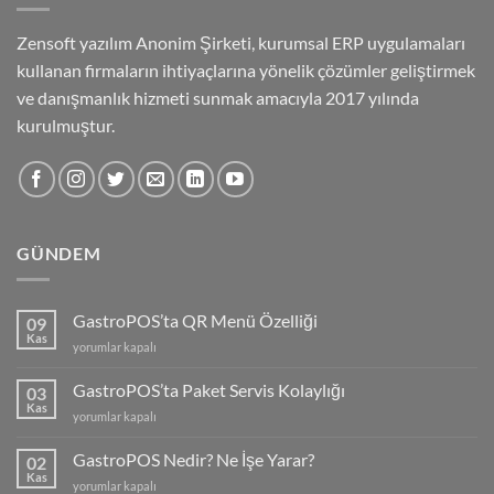
Zensoft yazılım Anonim Şirketi, kurumsal ERP uygulamaları
kullanan firmaların ihtiyaçlarına yönelik çözümler geliştirmek
ve danışmanlık hizmeti sunmak amacıyla 2017 yılında
kurulmuştur.
GÜNDEM
GastroPOS’ta QR Menü Özelliği
09
Kas
GastroPOS’ta
yorumlar kapalı
QR
Menü
GastroPOS’ta Paket Servis Kolaylığı
03
Özelliği
Kas
GastroPOS’ta
yorumlar kapalı
için
Paket
Servis
GastroPOS Nedir? Ne İşe Yarar?
02
Kolaylığı
Kas
GastroPOS
yorumlar kapalı
için