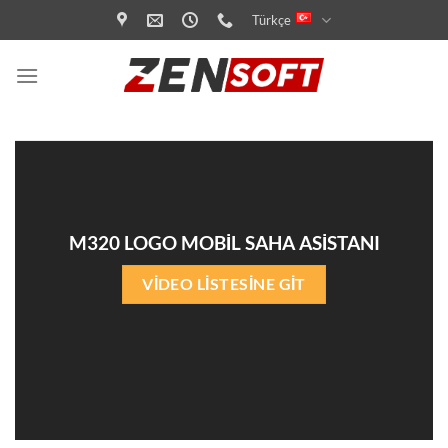
İçeriğe
Türkçe
atla
M320 LOGO MOBİL SAHA ASİSTANI
VİDEO LİSTESİNE GİT