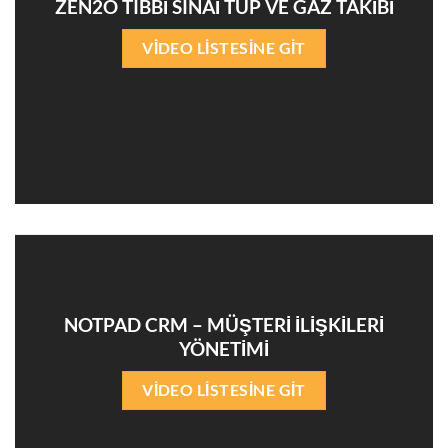
ZEN2O TIBBİ SINAİ TÜP VE GAZ TAKİBİ
VİDEO LİSTESİNE GİT
NOTPAD CRM – MÜŞTERİ İLİŞKİLERİ
YÖNETİMİ
VİDEO LİSTESİNE GİT