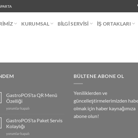
ISPARTA
RIMIZ
KURUMSAL
BILGI SERVISI
İŞ ORTAKLARI
NDEM
BÜLTENE ABONE OL
Yeniliklerden ve
GastroPOS’ta QR Menü
güncelleştirmelerimizden hab
Özelliği
olmak için haber kaynağımıza
GastroPOS’ta
yorumlar kapalı
QR
abone olun!
Menü
GastroPOS’ta Paket Servis
Özelliği
Kolaylığı
için
GastroPOS’ta
yorumlar kapalı