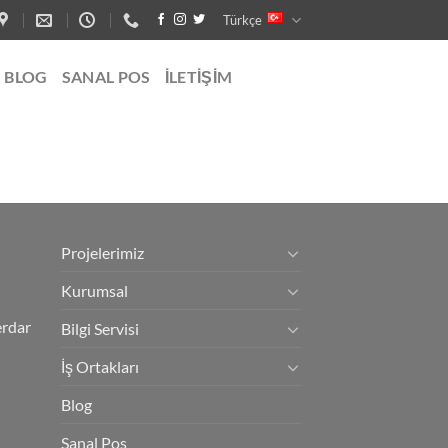
Türkçe
BLOG
SANAL POS
İLETIŞIM
Projelerimiz
Kurumsal
erdar
Bilgi Servisi
İş Ortakları
Blog
Sanal Pos