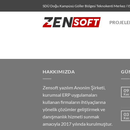
İçeriğe
SDÜ Doğu Kampüsü Göller Bölgesi Teknokenti Merkez / 
atla
PROJELE
HAKKIMIZDA
GÜ
Zensoft yazılım Anonim Şirketi,
09
kurumsal ERP uygulamaları
Kas
kullanan firmaların ihtiyaçlarına
yönelik çözümler geliştirmek ve
03
danışmanlık hizmeti sunmak
Kas
amacıyla 2017 yılında kurulmuştur.