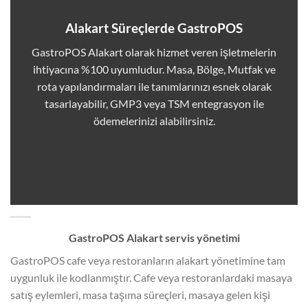
Alakart Süreçlerde GastroPOS
GastroPOS Alakart olarak hizmet veren işletmelerin
ihtiyacına %100 uyumludur. Masa, Bölge, Mutfak ve
rota yapılandırmaları ile tanımlarınızı esnek olarak
tasarlayabilir, GMP3 veya TSM entegrasyon ile
ödemelerinizi alabilirsiniz.
GastroPOS Alakart servis yönetimi
GastroPOS cafe veya restoranların alakart yönetimine tam
uygunluk ile kodlanmıştır. Cafe veya restoranlardaki masaya
satış eylemleri, masa taşıma süreçleri, masaya gelen kişi