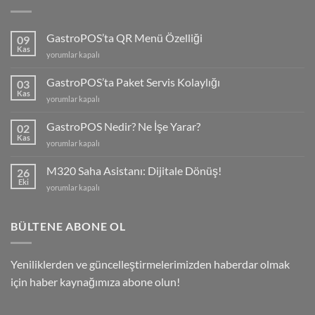
GastroPOS’ta QR Menü Özelliği
09
Kas
GastroPOS’ta
yorumlar kapalı
QR
Menü
GastroPOS’ta Paket Servis Kolaylığı
03
Özelliği
Kas
GastroPOS’ta
yorumlar kapalı
için
Paket
Servis
GastroPOS Nedir? Ne İşe Yarar?
02
Kolaylığı
Kas
GastroPOS
yorumlar kapalı
için
Nedir?
Ne
M320 Saha Asistanı: Dijitale Dönüş!
26
İşe
Eki
M320
yorumlar kapalı
Yarar?
Saha
için
Asistanı:
Dijitale
BÜLTENE ABONE OL
Dönüş!
için
Yeniliklerden ve güncelleştirmelerimizden haberdar olmak
için haber kaynağımıza abone olun!