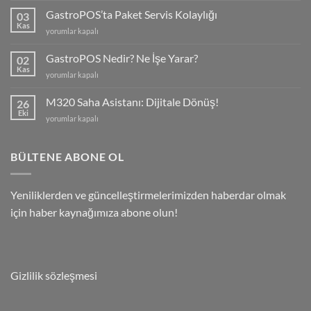
Menü
GastroPOS’ta Paket Servis Kolaylığı
03
Özelliği
Kas
GastroPOS’ta
yorumlar kapalı
için
Paket
Servis
GastroPOS Nedir? Ne İşe Yarar?
02
Kolaylığı
Kas
GastroPOS
yorumlar kapalı
için
Nedir?
Ne
M320 Saha Asistanı: Dijitale Dönüş!
26
İşe
Eki
M320
yorumlar kapalı
Yarar?
Saha
için
Asistanı:
Dijitale
BÜLTENE ABONE OL
Dönüş!
için
Yeniliklerden ve güncelleştirmelerimizden haberdar olmak
için haber kaynağımıza abone olun!
Gizlilik sözleşmesi