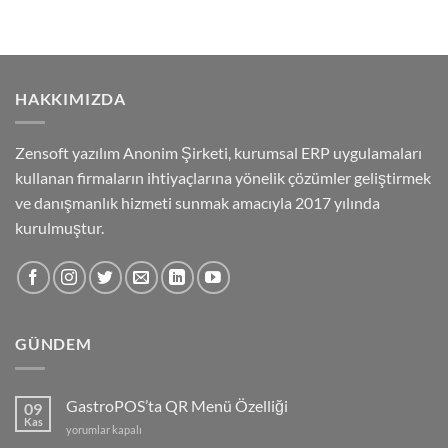
HAKKIMIZDA
Zensoft yazılım Anonim Şirketi, kurumsal ERP uygulamaları
kullanan firmaların ihtiyaçlarına yönelik çözümler geliştirmek
ve danışmanlık hizmeti sunmak amacıyla 2017 yılında
kurulmuştur.
GÜNDEM
GastroPOS’ta QR Menü Özelliği
09
Kas
GastroPOS’ta
yorumlar kapalı
QR