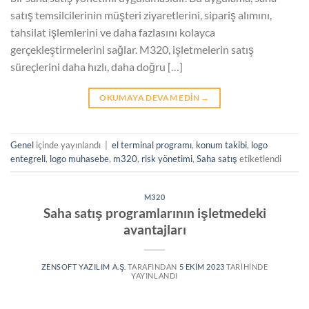
satış temsilcilerinin müşteri ziyaretlerini, sipariş alımını,
tahsilat işlemlerini ve daha fazlasını kolayca
gerçekleştirmelerini sağlar. M320, işletmelerin satış
süreçlerini daha hızlı, daha doğru […]
OKUMAYA DEVAM EDIN
→
Genel
içinde yayınlandı
|
el terminal programı
,
konum takibi
,
logo
entegreli
,
logo muhasebe
,
m320
,
risk yönetimi
,
Saha satış
etiketlendi
M320
Saha satış programlarının işletmedeki
avantajları
ZENSOFT YAZILIM A.Ş.
TARAFINDAN
5 EKIM 2023
TARIHINDE
YAYINLANDI