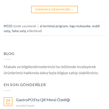
OKUMAYA DEVAM EDIN
→
M320
içinde yayınlandı
|
el terminal programı
,
logo muhasebe
,
mobil
satış
,
Saha satış
etiketlendi
BLOG
Makale ve bilgilendirmelerimizi bu bölümde inceleyerek
ürünlerimiz hakkında daha fazla bilgiye sahip olabilirsiniz.
EN SON GÖNDERİLER
GastroPOS’ta QR Menü Özelliği
09
Kas
GastroPOS’ta
yorumlar kapalı