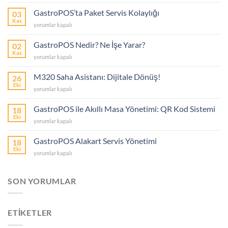
QR
Menü
GastroPOS’ta Paket Servis Kolaylığı
03
Özelliği
Kas
GastroPOS’ta
yorumlar kapalı
için
Paket
Servis
GastroPOS Nedir? Ne İşe Yarar?
02
Kolaylığı
Kas
GastroPOS
yorumlar kapalı
için
Nedir?
Ne
M320 Saha Asistanı: Dijitale Dönüş!
26
İşe
Eki
M320
yorumlar kapalı
Yarar?
Saha
için
Asistanı:
GastroPOS ile Akıllı Masa Yönetimi: QR Kod Sistemi
18
Dijitale
Eki
GastroPOS
yorumlar kapalı
Dönüş!
ile
için
Akıllı
GastroPOS Alakart Servis Yönetimi
18
Masa
Eki
GastroPOS
yorumlar kapalı
Yönetimi:
Alakart
QR
Servis
Kod
Yönetimi
SON YORUMLAR
Sistemi
için
için
ETİKETLER