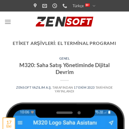
İçeriğe
Türkçe
atla
ETIKET ARŞIVLERI:
EL TERMINAL PROGRAMI
GENEL
M320: Saha Satış Yönetiminde Dijital
Devrim
ZENSOFT YAZILIM A.Ş.
TARAFINDAN
17 EKIM 2023
TARIHINDE
YAYINLANDI
17
Eki