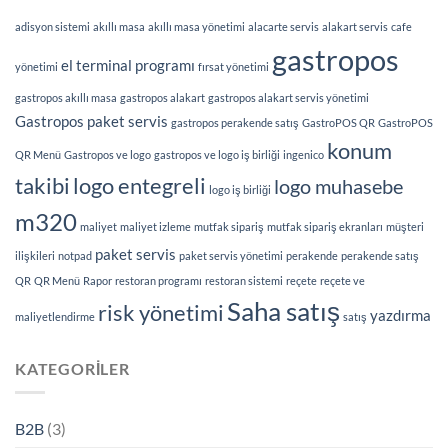
adisyon sistemi
akıllı masa
akıllı masa yönetimi
alacarte servis
alakart servis
cafe
gastropos
el terminal programı
yönetimi
fırsat yönetimi
gastropos akıllı masa
gastropos alakart
gastropos alakart servis yönetimi
Gastropos paket servis
gastropos perakende satış
GastroPOS QR
GastroPOS
konum
QR Menü
Gastropos ve logo
gastropos ve logo iş birliği
ingenico
takibi
logo entegreli
logo muhasebe
logo iş birliği
m320
maliyet
maliyet izleme
mutfak sipariş
mutfak sipariş ekranları
müşteri
paket servis
ilişkileri
notpad
paket servis yönetimi
perakende
perakende satış
QR
QR Menü
Rapor
restoran programı
restoran sistemi
reçete
reçete ve
Saha satış
risk yönetimi
yazdırma
maliyetlendirme
satış
KATEGORILER
B2B
(3)