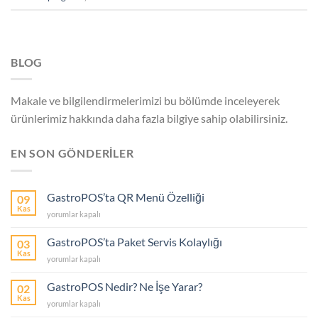
BLOG
Makale ve bilgilendirmelerimizi bu bölümde inceleyerek
ürünlerimiz hakkında daha fazla bilgiye sahip olabilirsiniz.
EN SON GÖNDERİLER
GastroPOS’ta QR Menü Özelliği
09
Kas
GastroPOS’ta
yorumlar kapalı
QR
Menü
GastroPOS’ta Paket Servis Kolaylığı
03
Özelliği
Kas
GastroPOS’ta
yorumlar kapalı
için
Paket
Servis
GastroPOS Nedir? Ne İşe Yarar?
02
Kolaylığı
Kas
GastroPOS
yorumlar kapalı
için
Nedir?