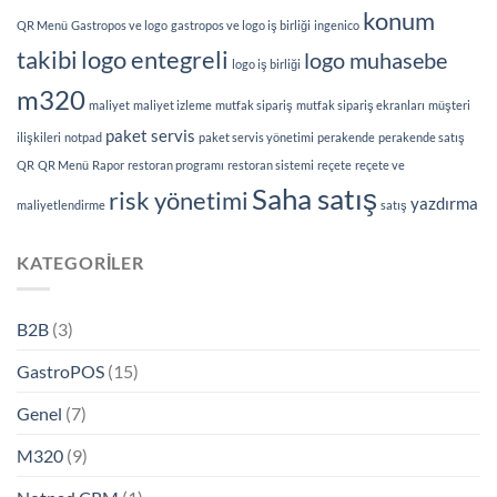
konum
QR Menü
Gastropos ve logo
gastropos ve logo iş birliği
ingenico
takibi
logo entegreli
logo muhasebe
logo iş birliği
m320
maliyet
maliyet izleme
mutfak sipariş
mutfak sipariş ekranları
müşteri
paket servis
ilişkileri
notpad
paket servis yönetimi
perakende
perakende satış
QR
QR Menü
Rapor
restoran programı
restoran sistemi
reçete
reçete ve
Saha satış
risk yönetimi
yazdırma
maliyetlendirme
satış
KATEGORILER
B2B
(3)
GastroPOS
(15)
Genel
(7)
M320
(9)