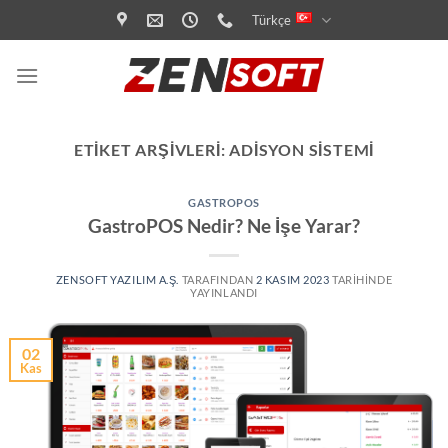
İçeriğe
Türkçe
atla
ETIKET ARŞIVLERI:
ADISYON SISTEMI
GASTROPOS
GastroPOS Nedir? Ne İşe Yarar?
ZENSOFT YAZILIM A.Ş.
TARAFINDAN
2 KASIM 2023
TARIHINDE
YAYINLANDI
02
Kas