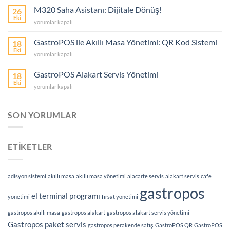
Ne
M320 Saha Asistanı: Dijitale Dönüş!
26
İşe
Eki
M320
yorumlar kapalı
Yarar?
Saha
için
Asistanı:
GastroPOS ile Akıllı Masa Yönetimi: QR Kod Sistemi
18
Dijitale
Eki
GastroPOS
yorumlar kapalı
Dönüş!
ile
için
Akıllı
GastroPOS Alakart Servis Yönetimi
18
Masa
Eki
GastroPOS
yorumlar kapalı
Yönetimi:
Alakart
QR
Servis
Kod
Yönetimi
SON YORUMLAR
Sistemi
için
için
ETİKETLER
adisyon sistemi
akıllı masa
akıllı masa yönetimi
alacarte servis
alakart servis
cafe
gastropos
el terminal programı
yönetimi
fırsat yönetimi
gastropos akıllı masa
gastropos alakart
gastropos alakart servis yönetimi
Gastropos paket servis
gastropos perakende satış
GastroPOS QR
GastroPOS