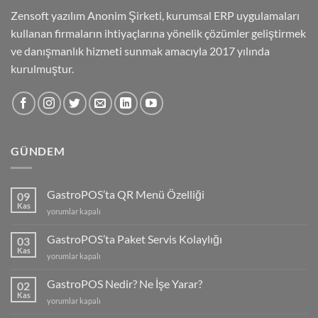
Zensoft yazılım Anonim Şirketi, kurumsal ERP uygulamaları
kullanan firmaların ihtiyaçlarına yönelik çözümler geliştirmek
ve danışmanlık hizmeti sunmak amacıyla 2017 yılında
kurulmuştur.
GÜNDEM
GastroPOS’ta QR Menü Özelliği
09
Kas
GastroPOS’ta
yorumlar kapalı
QR
Menü
GastroPOS’ta Paket Servis Kolaylığı
03
Özelliği
Kas
GastroPOS’ta
yorumlar kapalı
için
Paket
Servis
GastroPOS Nedir? Ne İşe Yarar?
02
Kolaylığı
Kas
GastroPOS
yorumlar kapalı
için
Nedir?