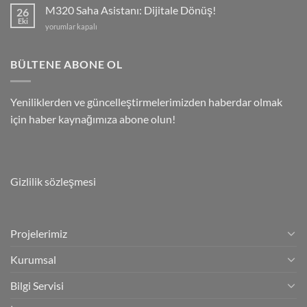
Ne
M320 Saha Asistanı: Dijitale Dönüş!
26
İşe
Eki
M320
yorumlar kapalı
Yarar?
Saha
için
Asistanı:
Dijitale
BÜLTENE ABONE OL
Dönüş!
için
Yeniliklerden ve güncelleştirmelerimizden haberdar olmak
için haber kaynağımıza abone olun!
Gizlilik sözleşmesi
Projelerimiz
Kurumsal
Bilgi Servisi