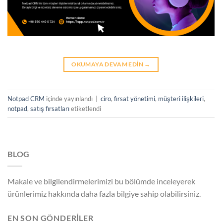
OKUMAYA DEVAM EDIN
→
Notpad CRM
içinde yayınlandı
|
ciro
,
fırsat yönetimi
,
müşteri ilişkileri
,
notpad
,
satış fırsatları
etiketlendi
BLOG
Makale ve bilgilendirmelerimizi bu bölümde inceleyerek
ürünlerimiz hakkında daha fazla bilgiye sahip olabilirsiniz.
EN SON GÖNDERİLER