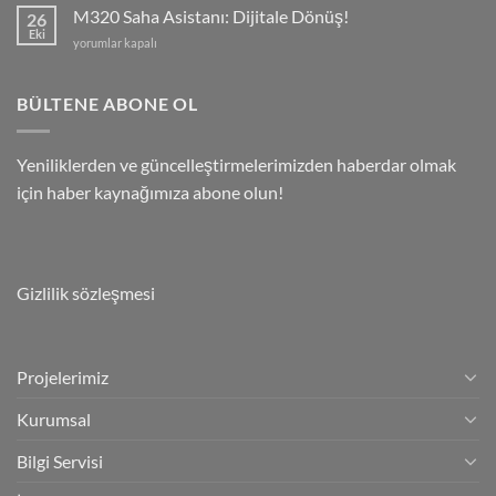
Ne
M320 Saha Asistanı: Dijitale Dönüş!
26
İşe
Eki
M320
yorumlar kapalı
Yarar?
Saha
için
Asistanı:
Dijitale
BÜLTENE ABONE OL
Dönüş!
için
Yeniliklerden ve güncelleştirmelerimizden haberdar olmak
için haber kaynağımıza abone olun!
Gizlilik sözleşmesi
Projelerimiz
Kurumsal
Bilgi Servisi