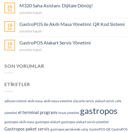
Ne
M320 Saha Asistanı: Dijitale Dönüş!
26
İşe
Eki
M320
yorumlar kapalı
Yarar?
Saha
için
Asistanı:
GastroPOS ile Akıllı Masa Yönetimi: QR Kod Sistemi
18
Dijitale
Eki
GastroPOS
yorumlar kapalı
Dönüş!
ile
için
Akıllı
GastroPOS Alakart Servis Yönetimi
18
Masa
Eki
GastroPOS
yorumlar kapalı
Yönetimi:
Alakart
QR
Servis
Kod
Yönetimi
SON YORUMLAR
Sistemi
için
için
ETİKETLER
adisyon sistemi
akıllı masa
akıllı masa yönetimi
alacarte servis
alakart servis
cafe
gastropos
el terminal programı
yönetimi
fırsat yönetimi
gastropos akıllı masa
gastropos alakart
gastropos alakart servis yönetimi
Gastropos paket servis
gastropos perakende satış
GastroPOS QR
GastroPOS