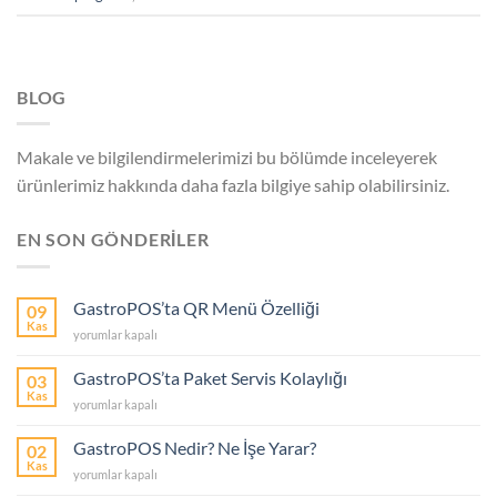
BLOG
Makale ve bilgilendirmelerimizi bu bölümde inceleyerek
ürünlerimiz hakkında daha fazla bilgiye sahip olabilirsiniz.
EN SON GÖNDERİLER
GastroPOS’ta QR Menü Özelliği
09
Kas
GastroPOS’ta
yorumlar kapalı
QR
Menü
GastroPOS’ta Paket Servis Kolaylığı
03
Özelliği
Kas
GastroPOS’ta
yorumlar kapalı
için
Paket
Servis
GastroPOS Nedir? Ne İşe Yarar?
02
Kolaylığı
Kas
GastroPOS
yorumlar kapalı
için
Nedir?