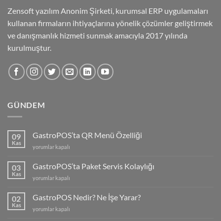
Zensoft yazılım Anonim Şirketi, kurumsal ERP uygulamaları
kullanan firmaların ihtiyaçlarına yönelik çözümler geliştirmek
ve danışmanlık hizmeti sunmak amacıyla 2017 yılında
kurulmuştur.
GÜNDEM
GastroPOS’ta QR Menü Özelliği
09
Kas
GastroPOS’ta
yorumlar kapalı
QR
Menü
GastroPOS’ta Paket Servis Kolaylığı
03
Özelliği
Kas
GastroPOS’ta
yorumlar kapalı
için
Paket
Servis
GastroPOS Nedir? Ne İşe Yarar?
02
Kolaylığı
Kas
GastroPOS
yorumlar kapalı
için
Nedir?