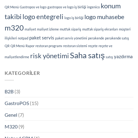
konum
QR Menü
Gastropos ve logo
gastropos ve logo iş birliği
ingenico
takibi
logo entegreli
logo muhasebe
logo iş birliği
m320
maliyet
maliyet izleme
mutfak sipariş
mutfak sipariş ekranları
müşteri
paket servis
ilişkileri
notpad
paket servis yönetimi
perakende
perakende satış
QR
QR Menü
Rapor
restoran programı
restoran sistemi
reçete
reçete ve
Saha satış
risk yönetimi
yazdırma
maliyetlendirme
satış
KATEGORILER
B2B
(3)
GastroPOS
(15)
Genel
(7)
M320
(9)