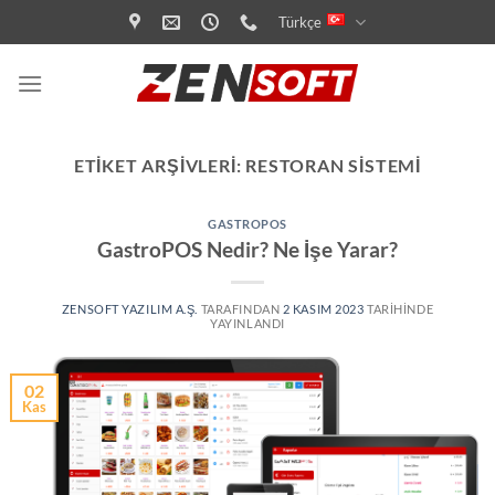
İçeriğe
Türkçe
atla
ETIKET ARŞIVLERI:
RESTORAN SISTEMI
GASTROPOS
GastroPOS Nedir? Ne İşe Yarar?
ZENSOFT YAZILIM A.Ş.
TARAFINDAN
2 KASIM 2023
TARIHINDE
YAYINLANDI
02
Kas