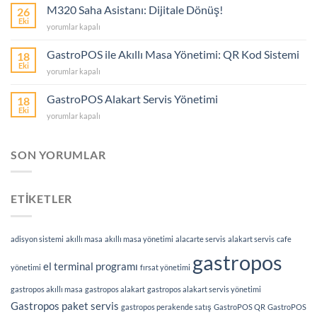
Ne
M320 Saha Asistanı: Dijitale Dönüş!
26
İşe
Eki
M320
yorumlar kapalı
Yarar?
Saha
için
Asistanı:
GastroPOS ile Akıllı Masa Yönetimi: QR Kod Sistemi
18
Dijitale
Eki
GastroPOS
yorumlar kapalı
Dönüş!
ile
için
Akıllı
GastroPOS Alakart Servis Yönetimi
18
Masa
Eki
GastroPOS
yorumlar kapalı
Yönetimi:
Alakart
QR
Servis
Kod
Yönetimi
SON YORUMLAR
Sistemi
için
için
ETİKETLER
adisyon sistemi
akıllı masa
akıllı masa yönetimi
alacarte servis
alakart servis
cafe
gastropos
el terminal programı
yönetimi
fırsat yönetimi
gastropos akıllı masa
gastropos alakart
gastropos alakart servis yönetimi
Gastropos paket servis
gastropos perakende satış
GastroPOS QR
GastroPOS