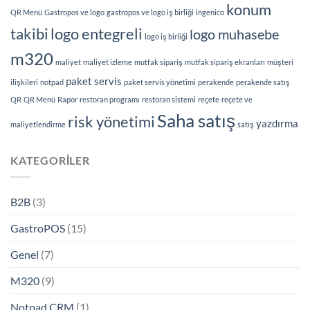
konum
QR Menü
Gastropos ve logo
gastropos ve logo iş birliği
ingenico
takibi
logo entegreli
logo muhasebe
logo iş birliği
m320
maliyet
maliyet izleme
mutfak sipariş
mutfak sipariş ekranları
müşteri
paket servis
ilişkileri
notpad
paket servis yönetimi
perakende
perakende satış
QR
QR Menü
Rapor
restoran programı
restoran sistemi
reçete
reçete ve
Saha satış
risk yönetimi
yazdırma
maliyetlendirme
satış
KATEGORILER
B2B
(3)
GastroPOS
(15)
Genel
(7)
M320
(9)
Notpad CRM
(1)