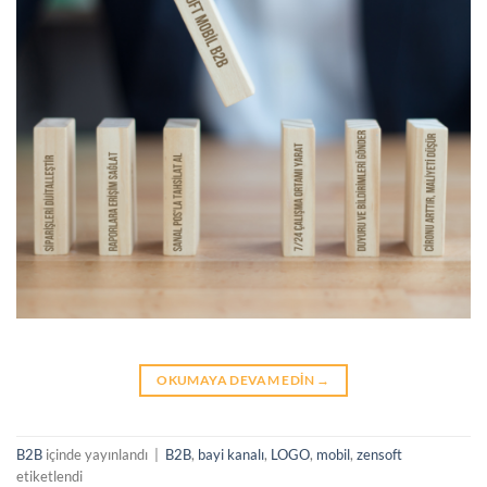
OKUMAYA DEVAM EDIN
→
B2B
içinde yayınlandı
|
B2B
,
bayi kanalı
,
LOGO
,
mobil
,
zensoft
etiketlendi