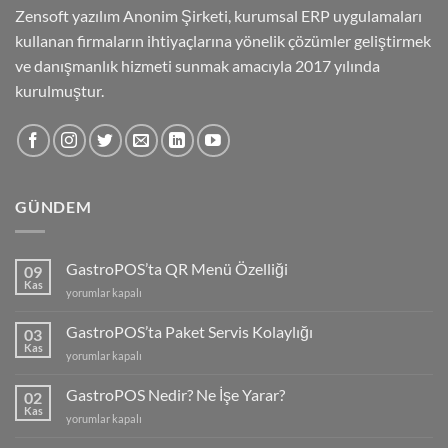
Zensoft yazılım Anonim Şirketi, kurumsal ERP uygulamaları
kullanan firmaların ihtiyaçlarına yönelik çözümler geliştirmek
ve danışmanlık hizmeti sunmak amacıyla 2017 yılında
kurulmuştur.
GÜNDEM
GastroPOS’ta QR Menü Özelliği
09
Kas
GastroPOS’ta
yorumlar kapalı
QR
Menü
GastroPOS’ta Paket Servis Kolaylığı
03
Özelliği
Kas
GastroPOS’ta
yorumlar kapalı
için
Paket
Servis
GastroPOS Nedir? Ne İşe Yarar?
02
Kolaylığı
Kas
GastroPOS
yorumlar kapalı
için
Nedir?