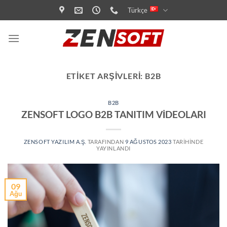
İçeriğe
Türkçe
atla
ETIKET ARŞIVLERI:
B2B
B2B
ZENSOFT LOGO B2B TANITIM VİDEOLARI
ZENSOFT YAZILIM A.Ş.
TARAFINDAN
9 AĞUSTOS 2023
TARIHINDE
YAYINLANDI
09
Ağu