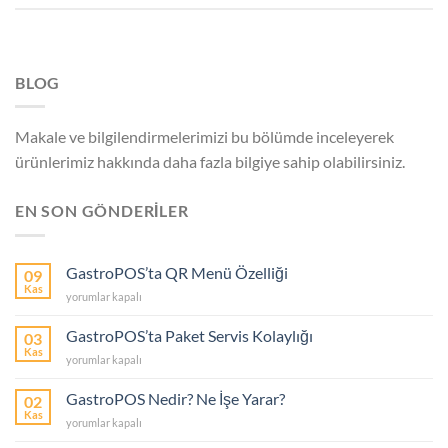
BLOG
Makale ve bilgilendirmelerimizi bu bölümde inceleyerek
ürünlerimiz hakkında daha fazla bilgiye sahip olabilirsiniz.
EN SON GÖNDERİLER
GastroPOS’ta QR Menü Özelliği
09
Kas
GastroPOS’ta
yorumlar kapalı
QR
Menü
GastroPOS’ta Paket Servis Kolaylığı
03
Özelliği
Kas
GastroPOS’ta
yorumlar kapalı
için
Paket
Servis
GastroPOS Nedir? Ne İşe Yarar?
02
Kolaylığı
Kas
GastroPOS
yorumlar kapalı
için
Nedir?