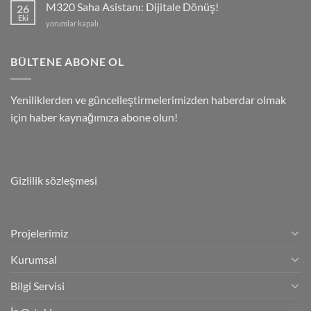
Ne
M320 Saha Asistanı: Dijitale Dönüş!
26
İşe
Eki
M320
yorumlar kapalı
Yarar?
Saha
için
Asistanı:
Dijitale
BÜLTENE ABONE OL
Dönüş!
için
Yeniliklerden ve güncelleştirmelerimizden haberdar olmak
için haber kaynağımıza abone olun!
Gizlilik sözleşmesi
Projelerimiz
Kurumsal
Bilgi Servisi