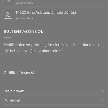
Kas
GastroPOS
yorumlar kapalı
için
Nedir?
Ne
M320 Saha Asistanı: Dijitale Dönüş!
26
İşe
Eki
M320
yorumlar kapalı
Yarar?
Saha
için
Asistanı:
Dijitale
BÜLTENE ABONE OL
Dönüş!
için
Yeniliklerden ve güncelleştirmelerimizden haberdar olmak
için haber kaynağımıza abone olun!
Gizlilik sözleşmesi
Projelerimiz
Kurumsal