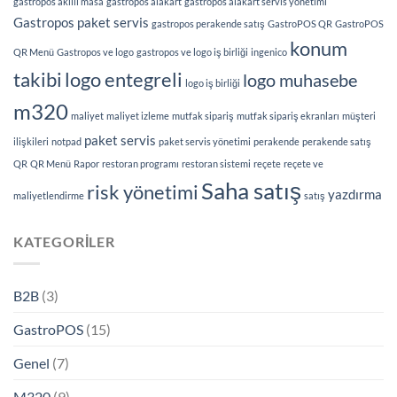
gastropos akıllı masa
gastropos alakart
gastropos alakart servis yönetimi
Gastropos paket servis
gastropos perakende satış
GastroPOS QR
GastroPOS
konum
QR Menü
Gastropos ve logo
gastropos ve logo iş birliği
ingenico
takibi
logo entegreli
logo muhasebe
logo iş birliği
m320
maliyet
maliyet izleme
mutfak sipariş
mutfak sipariş ekranları
müşteri
paket servis
ilişkileri
notpad
paket servis yönetimi
perakende
perakende satış
QR
QR Menü
Rapor
restoran programı
restoran sistemi
reçete
reçete ve
Saha satış
risk yönetimi
yazdırma
maliyetlendirme
satış
KATEGORILER
B2B
(3)
GastroPOS
(15)
Genel
(7)
M320
(9)