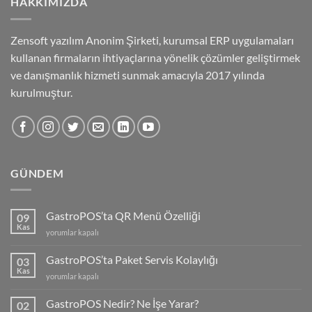
HAKKIMIZDA
Zensoft yazılım Anonim Şirketi, kurumsal ERP uygulamaları
kullanan firmaların ihtiyaçlarına yönelik çözümler geliştirmek
ve danışmanlık hizmeti sunmak amacıyla 2017 yılında
kurulmuştur.
GÜNDEM
GastroPOS’ta QR Menü Özelliği
09
Kas
GastroPOS’ta
yorumlar kapalı
QR
Menü
GastroPOS’ta Paket Servis Kolaylığı
03
Özelliği
Kas
GastroPOS’ta
yorumlar kapalı
için
Paket
Servis
GastroPOS Nedir? Ne İşe Yarar?
02
Kolaylığı