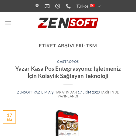
İçeriğe
Türkçe
atla
ETIKET ARŞIVLERI:
TSM
GASTROPOS
Yazar Kasa Pos Entegrasyonu: İşletmeniz
İçin Kolaylık Sağlayan Teknoloji
ZENSOFT YAZILIM A.Ş.
TARAFINDAN
17 EKIM 2023
TARIHINDE
YAYINLANDI
17
Eki