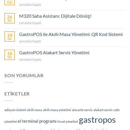
Kolaylığı
Kas
GastroPOS
yorumlar kapalı
için
Nedir?
Ne
M320 Saha Asistanı: Dijitale Dönüş!
26
İşe
Eki
M320
yorumlar kapalı
Yarar?
Saha
için
Asistanı:
GastroPOS ile Akıllı Masa Yönetimi: QR Kod Sistemi
18
Dijitale
Eki
GastroPOS
yorumlar kapalı
Dönüş!
ile
için
Akıllı
GastroPOS Alakart Servis Yönetimi
18
Masa
Eki
GastroPOS
yorumlar kapalı
Yönetimi:
Alakart
QR
Servis
Kod
Yönetimi
SON YORUMLAR
Sistemi
için
için
ETİKETLER
adisyon sistemi
akıllı masa
akıllı masa yönetimi
alacarte servis
alakart servis
cafe
gastropos
el terminal programı
yönetimi
fırsat yönetimi