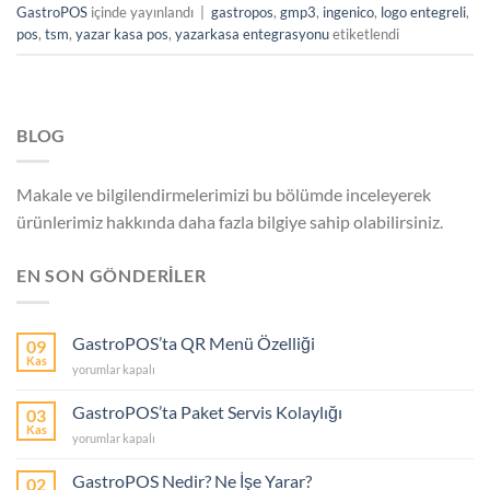
GastroPOS
içinde yayınlandı
|
gastropos
,
gmp3
,
ingenico
,
logo entegreli
,
pos
,
tsm
,
yazar kasa pos
,
yazarkasa entegrasyonu
etiketlendi
BLOG
Makale ve bilgilendirmelerimizi bu bölümde inceleyerek
ürünlerimiz hakkında daha fazla bilgiye sahip olabilirsiniz.
EN SON GÖNDERİLER
GastroPOS’ta QR Menü Özelliği
09
Kas
GastroPOS’ta
yorumlar kapalı
QR
Menü
GastroPOS’ta Paket Servis Kolaylığı
03
Özelliği
Kas
GastroPOS’ta
yorumlar kapalı
için
Paket
Servis
GastroPOS Nedir? Ne İşe Yarar?
02